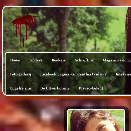
Home
Folders
Boeken
Schrijftips
Magazines en So
Foto gallerij
Facebook pagina van Cynthia Fridsma
Intervie
Engelse site
De Uitverkorene
Privacybeleid