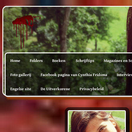
Home
Folders
Boeken
Schrijftips
Magazines en So
Foto gallerij
Facebook pagina van Cynthia Fridsma
Intervie
Engelse site
De Uitverkorene
Privacybeleid